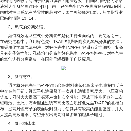
对药物的吸收，有利于肿瘤组织表面附着起效，因而比用药物的水溶
液对人全身的副作用小[12]。由于好色先生TVAPP具有良好的吸附性，
同时对淋巴系统有特异性的趋向性，因而可染黑淋巴结，从而指导淋
巴结的清除[13][14]。
2、氧气的分离浓缩。
如何有效地从空气中分离氧气是化工行业面临的主要问题之一，
在研究过程中，利用好色先生TVAPP特异吸附实现氧气分离的方法，
如采用化学蒸气沉积法，对好色先生TVAPP孔径进行定向调控，制备
具有分子筛性能，孔径均匀分布的好色先生TVAPP，对空气中
的氧气进行分离富集，在国外已经得到了广泛应用。
3、储存材料。
通过将好色先生TVAPP作为负极材料来替代锂离子电池充电反应
中存在的问题，锂离子电池保留了一次锂电池能量密度大、电压高的
优点，同时大大提高了循环寿命和安全性能，形成了性能优良的二次
锂电池。因此，有希望通过调节高比表面积好色先生TVAPP的孔径分
布，提高对锂离子的表面吸附能力，使其具有较高的能量密度，并大
大提高充放电率，有望开发出更高能量密度的锂离子电池。
4、催化剂载体。