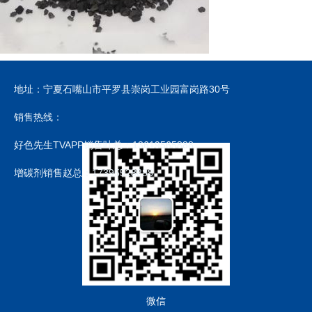
地址：宁夏石嘴山市平罗县崇岗工业园富岗路30号
销售热线：
好色先生TVAPP销售叶总：13619565888
增碳剂销售赵总：17395528888
微信