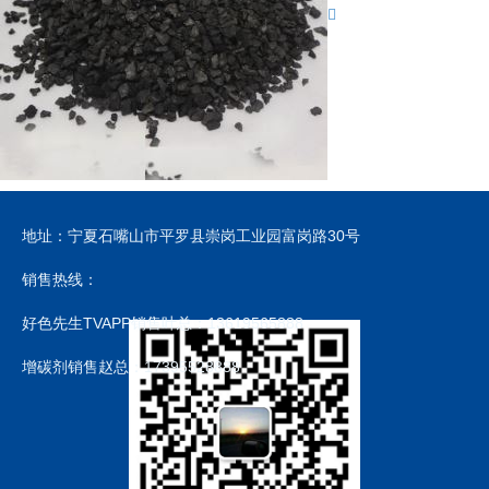
地址：宁夏石嘴山市平罗县崇岗工业园富岗路30号
销售热线：
好色先生TVAPP销售叶总：13619565888
增碳剂销售赵总：17395528888