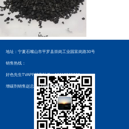
地址：宁夏石嘴山市平罗县崇岗工业园富岗路30号
销售热线：
好色先生TVAPP销售叶总：13619565888
增碳剂销售赵总：17395528888