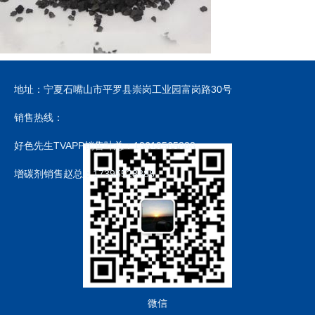
地址：宁夏石嘴山市平罗县崇岗工业园富岗路30号
销售热线：
好色先生TVAPP销售叶总：13619565888
增碳剂销售赵总：17395528888
微信